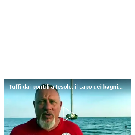
Tuffi dai pontili a Jesolo, il capo dei bagnini: "L'impegno di tutti per evitare altre tragedie"