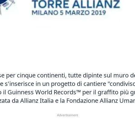
ise per cinque continenti, tutte dipinte sul muro d
'inserisce in un progetto di cantiere "condiviso" 
to il Guinness World Records™ per il graffito più 
zzata da Allianz Italia e la Fondazione Allianz Uma