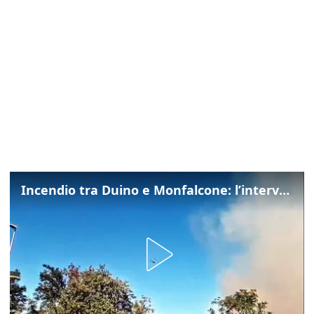
Incendio tra Duino e Monfalcone: l’intervento dei vigili del fuoco