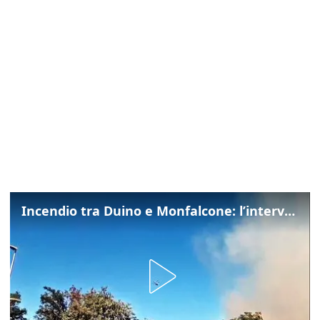
Incendio tra Duino e Monfalcone: l’intervento dei vigili del fuoco