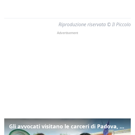
Riproduzione riservata © Il Piccolo
Gli avvocati visitano le carceri di Padova, ecco cosa hanno trovato