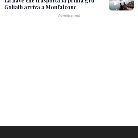
La nave che trasporta la prima gru
Goliath arriva a Monfalcone