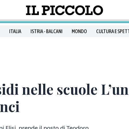
ITALIA
ISTRIA - BALCANI
MONDO
CULTURA E SPET
sidi nelle scuole L’u
inci
pi Elisi, prende il posto di Teodoro