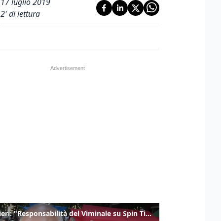
17 luglio 2019
2
' di lettura
Gualtieri: "Responsabilità del Viminale su Spin Time? La posizione dei partiti è nota"