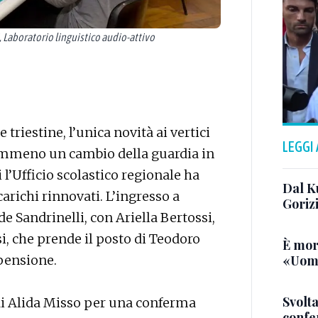
, Laboratorio linguistico audio-attivo
triestine, l’unica novità ai vertici
LEGGI
(nemmeno un cambio della guardia in
 l’Ufficio scolastico regionale ha
Dal K
richi rinnovati. L’ingresso a
Goriz
de Sandrinelli, con Ariella Bertossi,
i, che prende il posto di Teodoro
È mor
«Uomo
 pensione.
Svolta
i Alida Misso per una conferma
confer