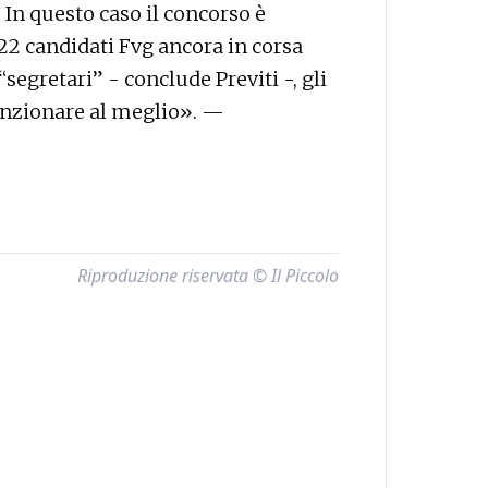
 In questo caso il concorso è
222 candidati Fvg ancora in corsa
“segretari” - conclude Previti -, gli
unzionare al meglio». —
Riproduzione riservata © Il Piccolo