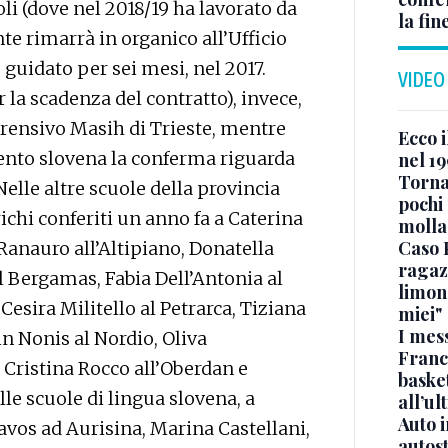
li (dove nel 2018/19 ha lavorato da
la fin
e rimarrà in organico all’Ufficio
o guidato per sei mesi, nel 2017.
VIDEO
 la scadenza del contratto), invece,
rensivo Masih di Trieste, mentre
Ecco i
ento slovena la conferma riguarda
nel 19
Torna
elle altre scuole della provincia
pochi 
ichi conferiti un anno fa a Caterina
molla
Caso 
Ranauro all’Altipiano, Donatella
ragaz
al Bergamas, Fabia Dell’Antonia al
limona
Cesira Militello al Petrarca, Tiziana
miei"
I mes
n Nonis al Nordio, Oliva
Franc
Cristina Rocco all’Oberdan e
basket
le scuole di lingua slovena, a
all’ul
Auto 
avos ad Aurisina, Marina Castellani,
autos