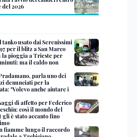
e del 2026
l tanko usato dai Serenissimi
97 per il blitz a San Marco
 la pioggia a Trieste per
minuti: ma il caldo non
Pradamano, parla uno dei
zi denunciati per la
ta: "Volevo anche aiutare i
saggi di affetto per Federico
eschin: così il mondo del
 gli è stato accanto fino
timo
in fiamme lungo il raccordo
tradale a Trebiciano