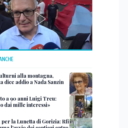
 ANCHE
ulturni alla montagna,
ia dice addio a Nada Sanzin
to a 90 anni Luigi Treu:
 dai mille interessi»
 per la Lunetta di Gorizia: Rfi
ma l’avvio dei cantieri entro