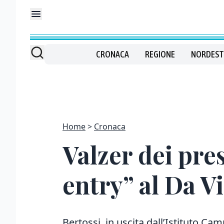
CRONACA
REGIONE
NORDEST
Home
Cronaca
Valzer dei pre
entry” al Da V
Bertossi, in uscita dall’Istituto Cam