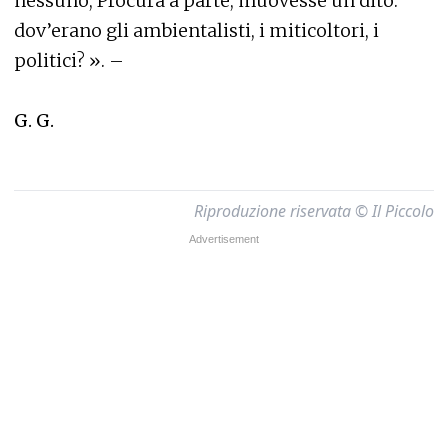
nessuno, Procura a parte, muovesse un dito:
dov’erano gli ambientalisti, i miticoltori, i
politici? ». –
G. G.
Riproduzione riservata © Il Piccolo