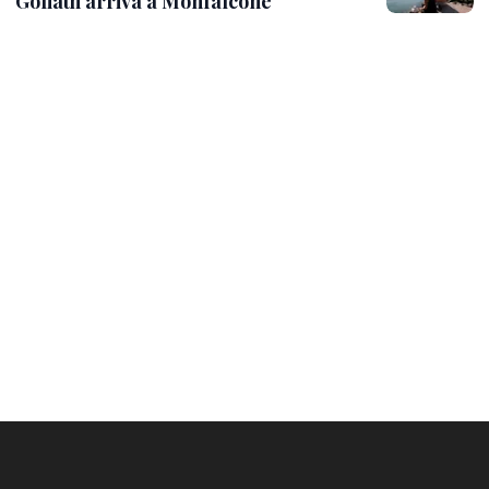
Goliath arriva a Monfalcone