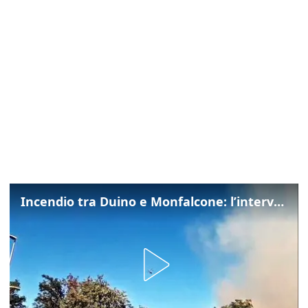
Incendio tra Duino e Monfalcone: l’intervento dei vigili del fuoco