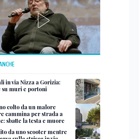
 ANCHE
i in via Nizza a Gorizia:
e su muri e portoni
no colto da un malore
e cammina per strada a
e: sbatte la testa e muore
tito da uno scooter mentre
ersa sulle strisce in via