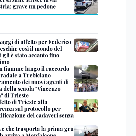
Istria: grave un pedone
saggi di affetto per Federico
eschin: così il mondo del
 gli è stato accanto fino
timo
in fiamme lungo il raccordo
tradale a Trebiciano
uramento dei nuovi agenti di
a della scuola "Vincenzo
" di Trieste
fetto di Trieste alla
renza sul protocollo per
tificazione dei cadaveri senza
ve che trasporta la prima gru
th arriva a Monfalcone