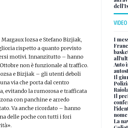
dell’
VIDEO
I mes
 Margaux Iozsa e Stefano Bizjiak,
Franc
ioria rispetto a quanto previsto
basket
versi motivi. Innanzitutto – hanno
all’ul
Auto 
Ottobre non è funzionale al traffico.
autos
zsa e Bizjiak – gli utenti deboli
Il gi
una via che porta dal centro
Polizi
Raiola
a, evitando la rumorosa e trafficata
Il pre
la zona con panchine e arredo
confe
ltato. Va anche ricordato – hanno
l'iden
nome
a delle poche con tutti i fori
La na
ità».
Golia