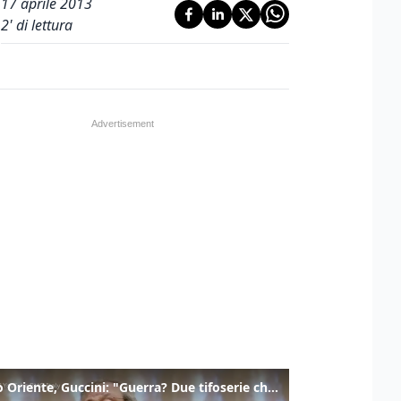
17 aprile 2013
2
' di lettura
Medio Oriente, Guccini: "Guerra? Due tifoserie che si urlano contro e dimenticano vittime"