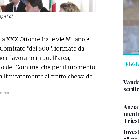
ampa PdL
via XXX Ottobre fra le vie Milano e
l Comitato “dei 500”, formato da
o e lavorano in quell’area,
LEGGI
etto del Comune, che per il momento
a limitatamente al tratto che va da
Vandal
scritt
Anzia
mentr
Triest
Inves
attrav