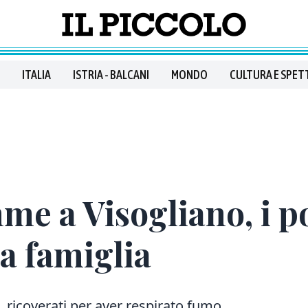
ITALIA
ISTRIA - BALCANI
MONDO
CULTURA E SPET
amme a Visogliano, i 
a famiglia
 ricoverati per aver respirato fumo.