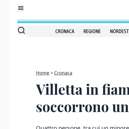
CRONACA
REGIONE
NORDEST
Home
Cronaca
Villetta in fi
soccorrono un
Quattro persone, tra cui un minore,