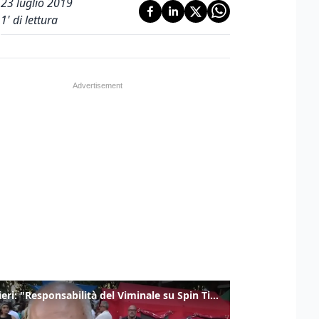
23 luglio 2019
1
' di lettura
Gualtieri: "Responsabilità del Viminale su Spin Time? La posizione dei partiti è nota"