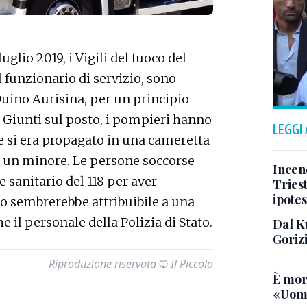
uglio 2019, i Vigili del fuoco del
 funzionario di servizio, sono
Duino Aurisina, per un principio
. Giunti sul posto, i pompieri hanno
LEGGI
e si era propagato in una cameretta
ui un minore. Le persone soccorse
Incend
 sanitario del 118 per aver
Triest
ipotes
io sembrerebbe attribuibile a una
e il personale della Polizia di Stato.
Dal K
Goriz
Riproduzione riservata © Il Piccolo
È mor
«Uomo