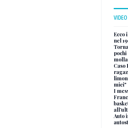
VIDEO
Ecco i
nel 19
Torna
pochi 
molla
Caso 
ragaz
limona
miei"
I mes
Franc
basket
all’ul
Auto 
autos