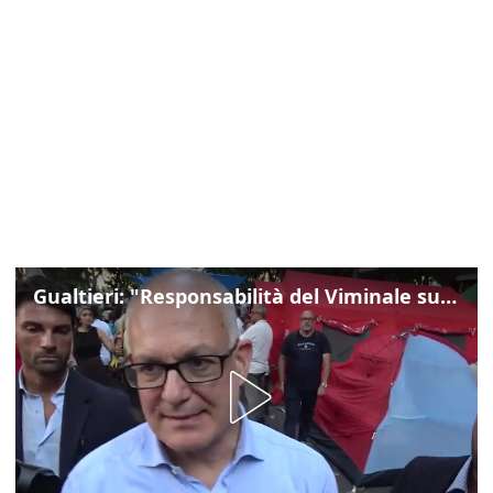
Gualtieri: "Responsabilità del Viminale su Spin Time? La posizione dei partiti è nota"