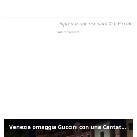
Riproduzione riservata © Il Piccolo
Venezia omaggia Guccini con una Cantata Anarchica in campo Santa Margherita