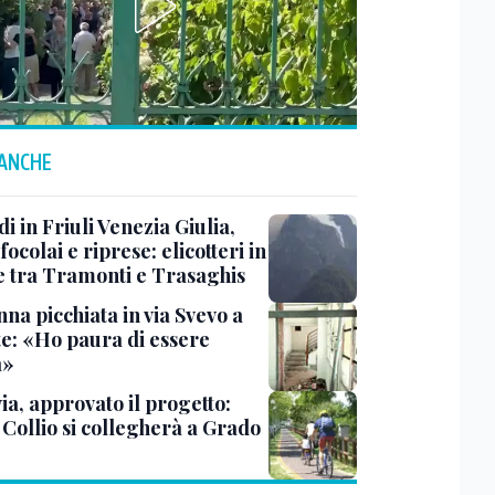
 ANCHE
i in Friuli Venezia Giulia,
focolai e riprese: elicotteri in
e tra Tramonti e Trasaghis
na picchiata in via Svevo a
te: «Ho paura di essere
a»
ia, approvato il progetto:
l Collio si collegherà a Grado