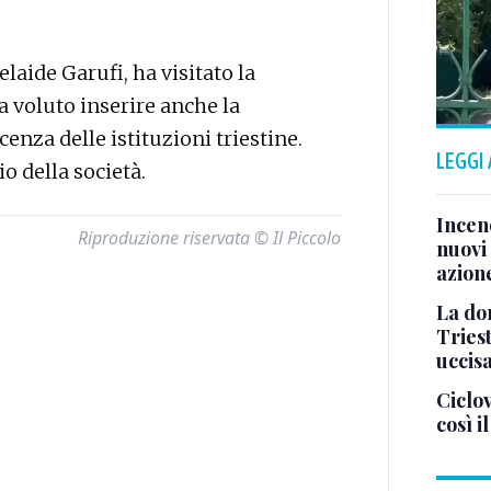
elaide Garufi, ha visitato la
ha voluto inserire anche la
enza delle istituzioni triestine.
LEGGI
o della società.
Incend
Riproduzione riservata © Il Piccolo
nuovi 
azion
La don
Tries
uccis
Ciclov
così i