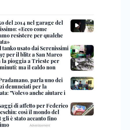
nko del 2014 nel garage del
issimo: «Ecco come
amo resistere per qualche
ata»
l tanko usato dai Serenissimi
97 per il blitz a San Marco
 la pioggia a Trieste per
minuti: ma il caldo non
Pradamano, parla uno dei
zi denunciati per la
ta: "Volevo anche aiutare i
saggi di affetto per Federico
eschin: così il mondo del
 gli è stato accanto fino
timo