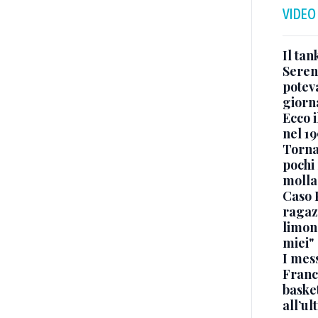
VIDEO
Il ta
Seren
potev
giorn
Ecco i
nel 19
Torna
pochi 
molla
Caso 
ragaz
limona
miei"
I mes
Franc
basket
all’ul