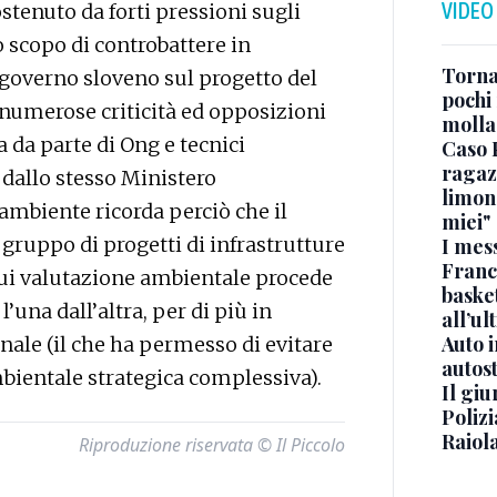
VIDEO
stenuto da forti pressioni sugli
 scopo di controbattere in
Torna
 governo sloveno sul progetto del
pochi 
e numerose criticità ed opposizioni
molla
sia da parte di Ong e tecnici
Caso 
ragaz
 dallo stesso Ministero
limona
ambiente ricorda perciò che il
miei"
 gruppo di progetti di infrastrutture
I mes
Franc
 cui valutazione ambientale procede
basket
una dall’altra, per di più in
all’ul
Auto 
nale (il che ha permesso di evitare
autos
mbientale strategica complessiva).
Il gi
Polizi
Raiola
Riproduzione riservata © Il Piccolo