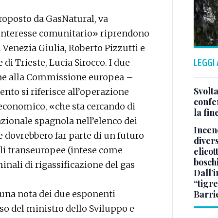
 proposto da GasNatural, va
di interesse comunitario» riprendono
i Venezia Giulia, Roberto Pizzutti e
di Trieste, Lucia Sirocco. I due
LEGGI
one alla Commissione europea –
Svolta
nto si riferisce all’operazione
confer
 economico, «che sta cercando di
la fin
nazionale spagnola nell’elenco dei
Incend
e dovrebbero far parte di un futuro
divers
ali transeuropee (intese come
elicot
bosch
minali di rigassificazione del gas
Dall’
“tigre
n una nota dei due esponenti
Barri
o del ministro dello Sviluppo e