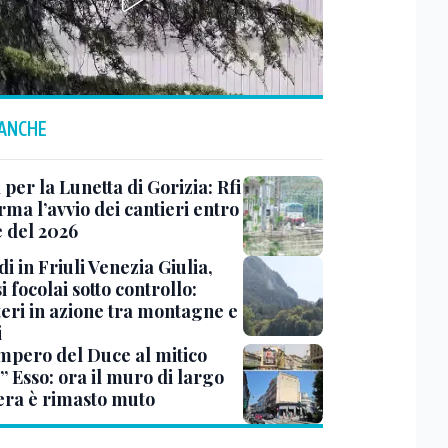
 ANCHE
 per la Lunetta di Gorizia: Rfi
ma l’avvio dei cantieri entro
e del 2026
i in Friuli Venezia Giulia,
i focolai sotto controllo:
teri in azione tra montagne e
i
impero del Duce al mitico
” Esso: ora il muro di largo
era è rimasto muto