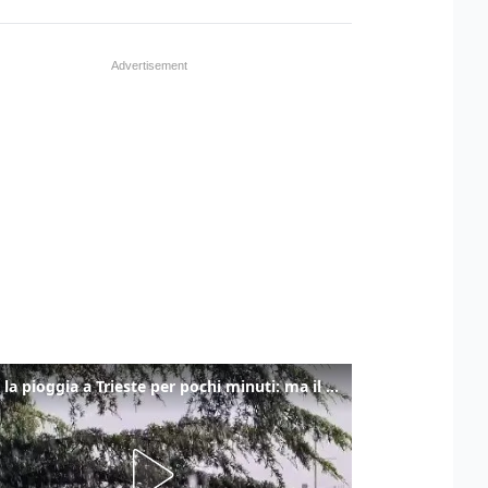
Torna la pioggia a Trieste per pochi minuti: ma il caldo non molla