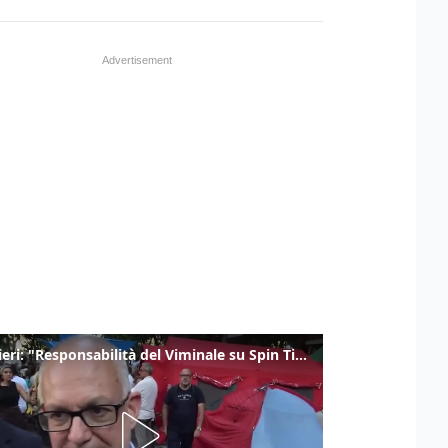
Gualtieri: "Responsabilità del Viminale su Spin Time? La posizione dei partiti è nota"