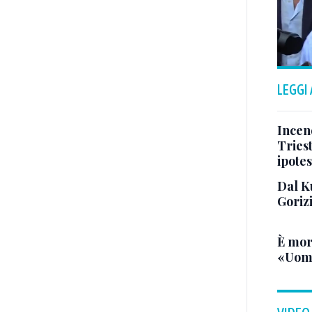
LEGGI
Incend
Triest
ipotes
Dal K
Goriz
È mor
«Uomo