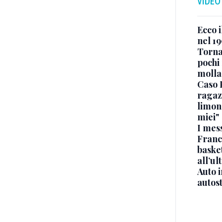
VIDEO
Ecco i
nel 19
Torna
pochi 
molla
Caso 
ragaz
limona
miei"
I mes
Franc
basket
all’ul
Auto 
autos