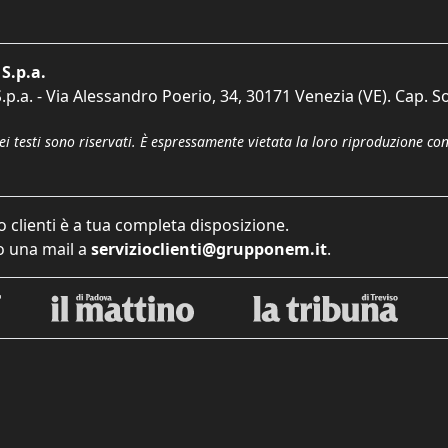
S.p.a.
p.a. - Via Alessandro Poerio, 34, 30171 Venezia (VE). Cap. So
dei testi sono riservati. È espressamente vietata la loro riproduzione co
o clienti è a tua completa disposizione.
 una mail a
servizioclienti@grupponem.it
.