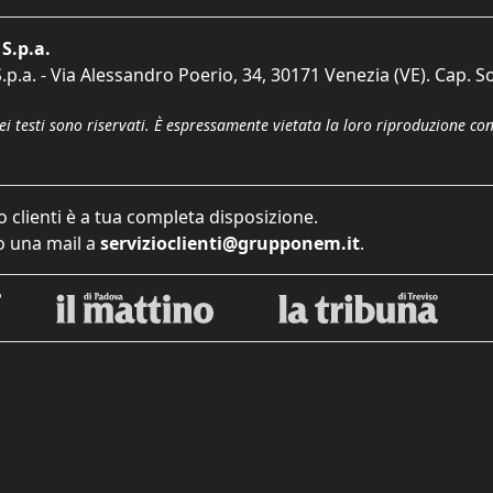
S.p.a.
p.a. - Via Alessandro Poerio, 34, 30171 Venezia (VE). Cap. So
dei testi sono riservati. È espressamente vietata la loro riproduzione co
o clienti è a tua completa disposizione.
 una mail a
servizioclienti@grupponem.it
.