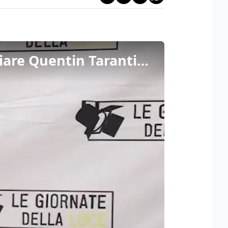
Barbara Bouchet alle Giornate della Luce: “Devo ringraziare Quentin Tarantino”