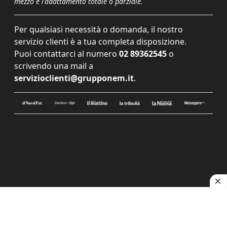
mezzo e l'adattamento totale o parziale.
Per qualsiasi necessità o domanda, il nostro
servizio clienti è a tua completa disposizione.
Puoi contattarci al numero
02 89362545
o
scrivendo una mail a
servizioclienti@grupponem.it
.
Le tue preferenze relative alla privacy
Informativa sulla raccolta