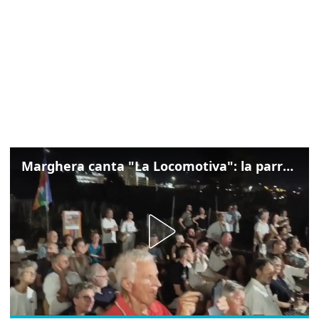
Marghera canta "La Locomotiva": la parrocchia della Cita ricorda Guccini