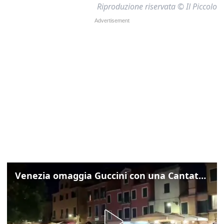
Riproduzione riservata © Il Piccolo
Venezia omaggia Guccini con una Cantata Anarchica in campo Santa Margherita