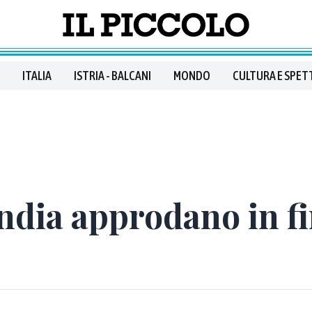
ITALIA
ISTRIA - BALCANI
MONDO
CULTURA E SPET
andia approdano in f