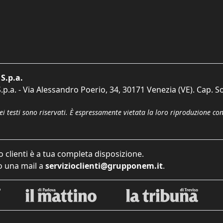
S.p.a.
p.a. - Via Alessandro Poerio, 34, 30171 Venezia (VE). Cap. So
dei testi sono riservati. È espressamente vietata la loro riproduzione co
o clienti è a tua completa disposizione.
 una mail a
servizioclienti@grupponem.it
.