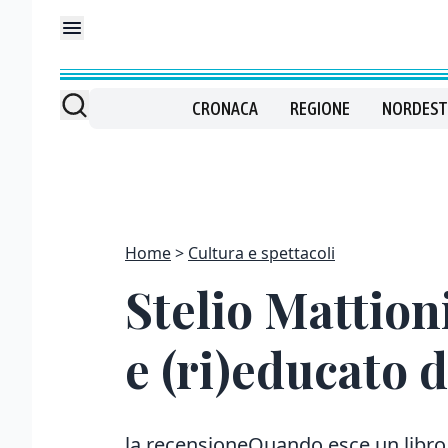
CRONACA
REGIONE
NORDEST
Home
Cultura e spettacoli
Stelio Mattion
e (ri)educato 
la recensioneQuando esce un libro i