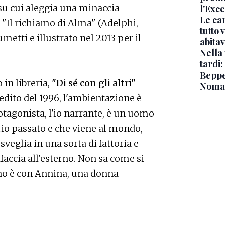
 su cui aleggia una minaccia
l'Exc
Le ca
"Il richiamo di Alma" (Adelphi,
tutto
metti e illustrato nel 2013 per il
abita
Nella 
tardi:
Beppe 
in libreria,
"Di sé con gli altri"
Noma
nedito del 1996, l'ambientazione è
tagonista, l'io narrante, è un uomo
o passato e che viene al mondo,
sveglia in una sorta di fattoria e
affaccia all'esterno. Non sa come si
no è con Annina, una donna