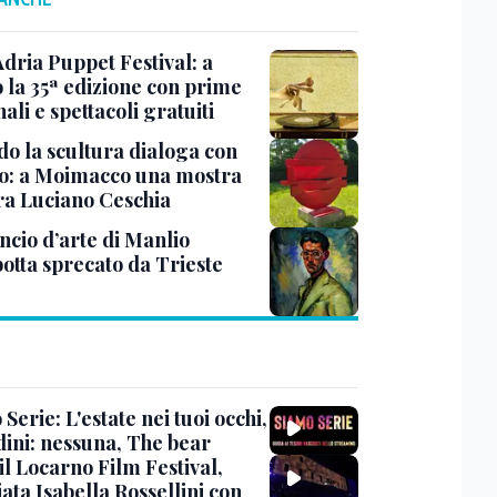
Adria Puppet Festival: a
 la 35ª edizione con prime
ali e spettacoli gratuiti
o la scultura dialoga con
o: a Moimacco una mostra
ra Luciano Ceschia
ncio d’arte di Manlio
otta sprecato da Trieste
Serie: L'estate nei tuoi occhi,
dini: nessuna, The bear
 il Locarno Film Festival,
ata Isabella Rossellini con