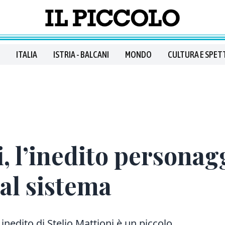
ITALIA
ISTRIA - BALCANI
MONDO
CULTURA E SPET
i, l’inedito personag
dal sistema
nedito di Stelio Mattioni è un piccolo