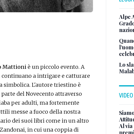
Alpe 
Grado
nazion
Quand
l’uom
celeb
Lo sla
o Mattioni
è un piccolo evento. A
Malab
 continuano a intrigare e catturare
za simbolica. L'autore triestino è
a parte del Novecento attraverso
VIDEO
 fiaba per adulti, ma fortemente
ttili messe a fuoco della nostra
Siamo 
Attitu
ario dei suoi libri come in un altro
Al via
 Zandonai, in cui una coppia di
premi