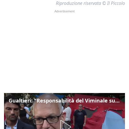
Riproduzione riservata © Il Piccolo
Gualtieri: "Responsabilità del Viminale su Spin Time? La posizione dei partiti è nota"