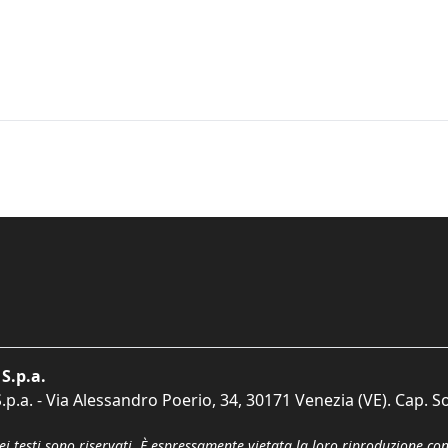
S.p.a.
p.a. - Via Alessandro Poerio, 34, 30171 Venezia (VE). Cap. So
dei testi sono riservati. È espressamente vietata la loro riproduzione co