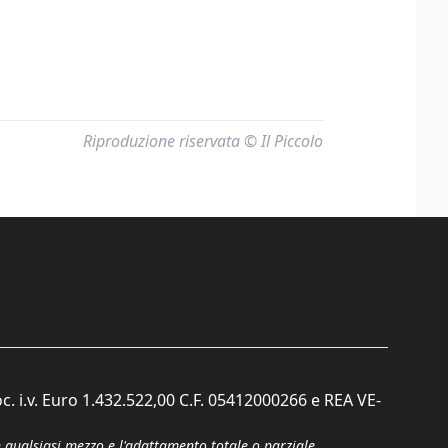
Riproduzione riservata © Il Piccolo
c. i.v. Euro 1.432.522,00 C.F. 05412000266 e REA VE-
n qualsiasi mezzo e l'adattamento totale o parziale.