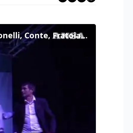
Campo largo, il 'patto della birra' alla festa di AVS con Bonelli, Conte, Fratoianni, Magi e Schlein