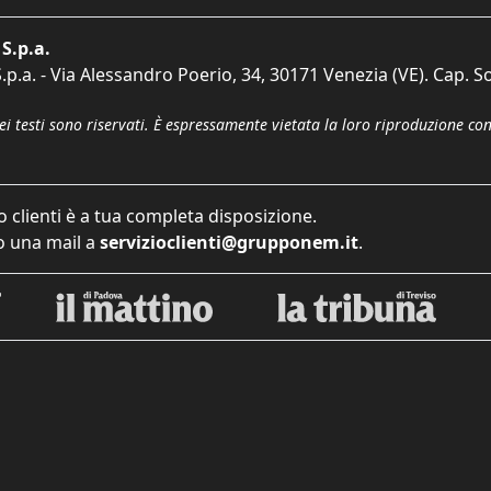
S.p.a.
p.a. - Via Alessandro Poerio, 34, 30171 Venezia (VE). Cap. So
dei testi sono riservati. È espressamente vietata la loro riproduzione co
o clienti è a tua completa disposizione.
 una mail a
servizioclienti@grupponem.it
.