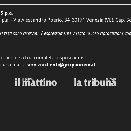
S.p.a.
p.a. - Via Alessandro Poerio, 34, 30171 Venezia (VE). Cap. So
dei testi sono riservati. È espressamente vietata la loro riproduzione co
o clienti è a tua completa disposizione.
 una mail a
servizioclienti@grupponem.it
.