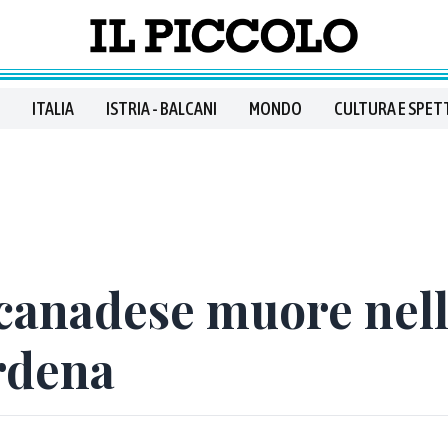
ITALIA
ISTRIA - BALCANI
MONDO
CULTURA E SPET
 canadese muore nell
rdena