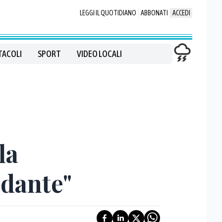
LEGGI IL QUOTIDIANO
ABBONATI
ACCEDI
TACOLI
SPORT
VIDEO LOCALI
la
idante"