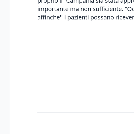
proprio in Campania sia stata appro
importante ma non sufficiente. "Occo
affinche'' i pazienti possano ricever