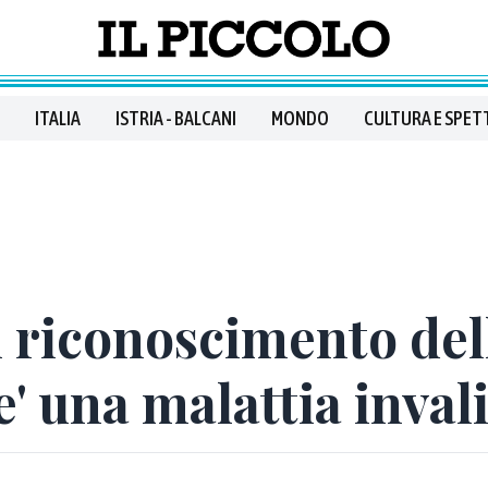
ITALIA
ISTRIA - BALCANI
MONDO
CULTURA E SPET
l riconoscimento del
e' una malattia inval