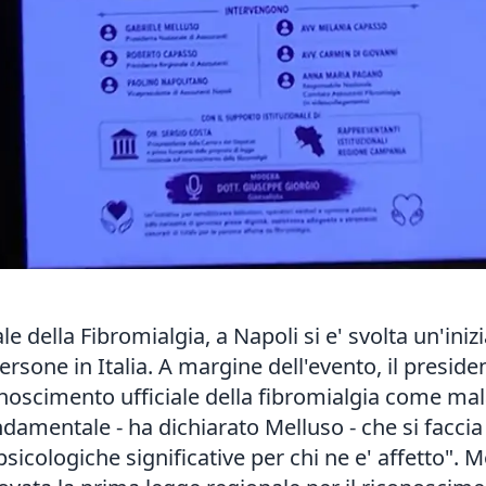
 della Fibromialgia, a Napoli si e' svolta un'inizia
ersone in Italia. A margine dell'evento, il preside
noscimento ufficiale della fibromialgia come malat
ondamentale - ha dichiarato Melluso - che si facci
sicologiche significative per chi ne e' affetto". 