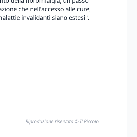
nto della fibromialgia, un passo
azione che nell'accesso alle cure,
malattie invalidanti siano estesi".
Riproduzione riservata © Il Piccolo