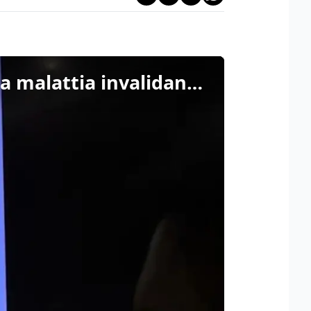
Giornata per il riconoscimento della fibromialgia, "e' una malattia invalidante"