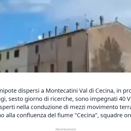
pote dispersi a Montecatini Val di Cecina, in provi
gi, sesto giorno di ricerche, sono impegnati 40 Vig
perti nella conduzione di mezzi movimento terra 
ino alla confluenza del fiume "Cecina", squadre ordi