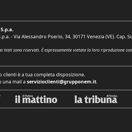
S.p.a.
p.a. - Via Alessandro Poerio, 34, 30171 Venezia (VE). Cap. So
dei testi sono riservati. È espressamente vietata la loro riproduzione co
o clienti è a tua completa disposizione.
 una mail a
servizioclienti@grupponem.it
.