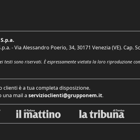
S.p.a.
p.a. - Via Alessandro Poerio, 34, 30171 Venezia (VE). Cap. So
dei testi sono riservati. È espressamente vietata la loro riproduzione co
o clienti è a tua completa disposizione.
 una mail a
servizioclienti@grupponem.it
.