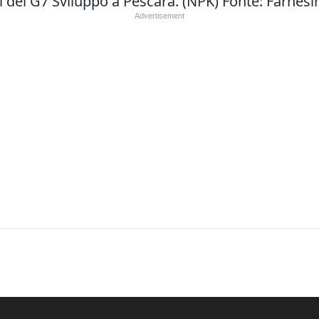
ri del G7 Sviluppo a Pescara. (NPK) Fonte: Farnesi