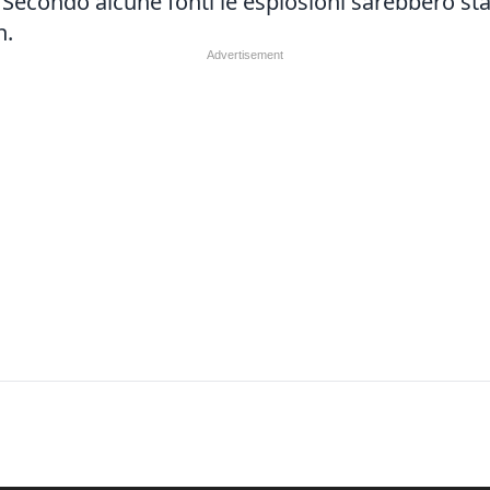
. Secondo alcune fonti le esplosioni sarebbero sta
h.