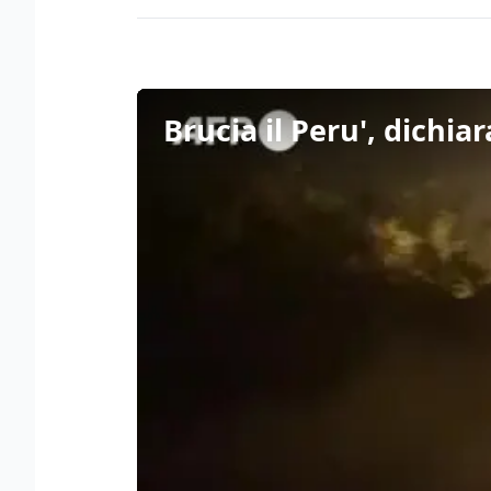
Brucia il Peru', dichia