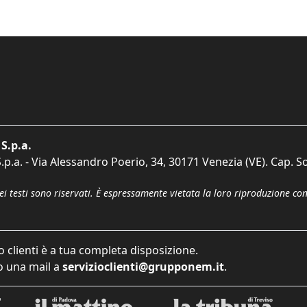
S.p.a.
p.a. - Via Alessandro Poerio, 34, 30171 Venezia (VE). Cap. So
dei testi sono riservati. È espressamente vietata la loro riproduzione co
o clienti è a tua completa disposizione.
 una mail a
servizioclienti@grupponem.it
.