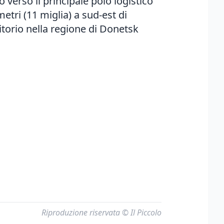
verso il principale polo logistico
metri (11 miglia) a sud-est di
itorio nella regione di Donetsk
Riproduzione riservata © Il Piccolo