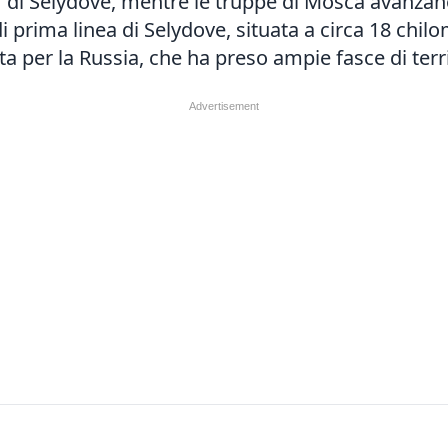
 di Selydove, mentre le truppe di Mosca avanzano 
di prima linea di Selydove, situata a circa 18 chilo
a per la Russia, che ha preso ampie fasce di terr