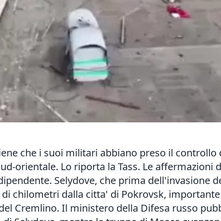
iene che i suoi militari abbiano preso il controllo 
d-orientale. Lo riporta la Tass. Le affermazioni d
pendente. Selydove, che prima dell'invasione del
a di chilometri dalla citta' di Pokrovsk, importan
 del Cremlino. Il ministero della Difesa russo pub