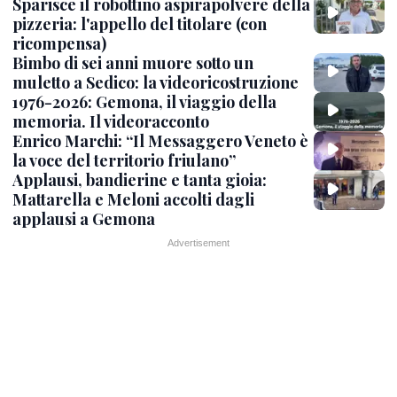
Sparisce il robottino aspirapolvere della
pizzeria: l'appello del titolare (con
ricompensa)
Bimbo di sei anni muore sotto un
muletto a Sedico: la videoricostruzione
1976-2026: Gemona, il viaggio della
memoria. Il videoracconto
Enrico Marchi: “Il Messaggero Veneto è
la voce del territorio friulano”
Applausi, bandierine e tanta gioia:
Mattarella e Meloni accolti dagli
applausi a Gemona