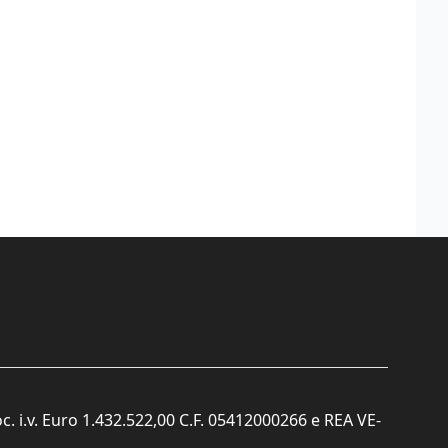
c. i.v. Euro 1.432.522,00 C.F. 05412000266 e REA VE-