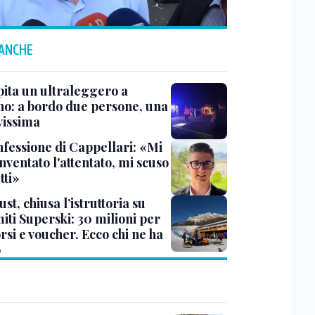
 ANCHE
pita un ultraleggero a
no: a bordo due persone, una
vissima
nfessione di Cappellari: «Mi
nventato l'attentato, mi scuso
tti»
ust, chiusa l’istruttoria su
iti Superski: 30 milioni per
si e voucher. Ecco chi ne ha
o