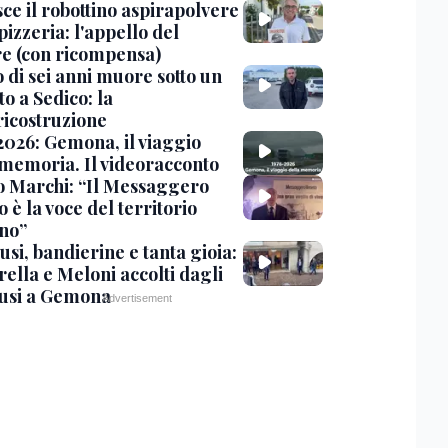
ce il robottino aspirapolvere
pizzeria: l'appello del
are (con ricompensa)
 di sei anni muore sotto un
o a Sedico: la
ricostruzione
2026: Gemona, il viaggio
 memoria. Il videoracconto
o Marchi: “Il Messaggero
 è la voce del territorio
ano”
si, bandierine e tanta gioia:
ella e Meloni accolti dagli
usi a Gemona