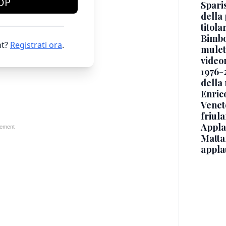
OP
Sparis
della 
titol
Bimbo
t?
Registrati ora
.
mulett
video
1976-
della
Enric
Veneto
friul
Applau
Mattar
appla