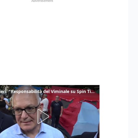
Gualtieri: "Responsabilità del Viminale su Spin Time? La posizione dei partiti è nota"