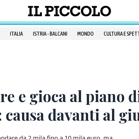
ITALIA
ISTRIA - BALCANI
MONDO
CULTURA E SPET
re e gioca al piano d
: causa davanti al gi
andare da 2 mila fino a 10 mila euro, ma