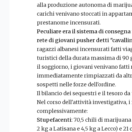
alla produzione autonoma di marijuana
carichi venivano stoccati in appartam
prestanome incensurati.
Peculiare era il sistema di consegna f
rete di giovani pusher detti "cavallin
ragazzi albanesi incensurati fatti via
turistici della durata massima di 90 g
il soggiorno, i giovani venivano fatti 
immediatamente rimpiazzati da altr
sospetti nelle forze dell'ordine.
Il bilancio dei sequestri e il tesoro d
Nel corso dell'attività investigativa,
complessivamente:
Stupefacenti:
70,5 chili di marijuana
2 kg a Latisana e 4,5 kg a Lecco) e 21 