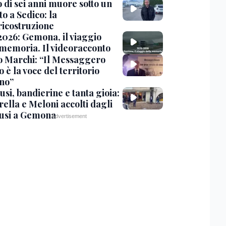
 di sei anni muore sotto un
o a Sedico: la
ricostruzione
2026: Gemona, il viaggio
 memoria. Il videoracconto
o Marchi: “Il Messaggero
 è la voce del territorio
ano”
si, bandierine e tanta gioia:
ella e Meloni accolti dagli
usi a Gemona