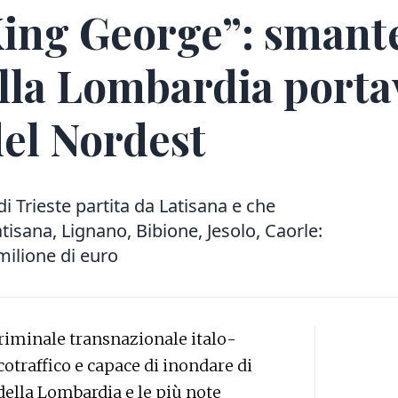
ing George”: smante
alla Lombardia porta
del Nordest
di Trieste partita da Latisana e che
tisana, Lignano, Bibione, Jesolo, Caorle:
 milione di euro
iminale transnazionale italo-
cotraffico e capace di inondare di
 della Lombardia e le più note