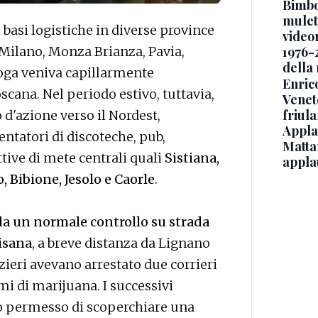
Bimbo
mulett
 basi logistiche in diverse province
video
o, Milano, Monza Brianza, Pavia,
1976-
della
roga veniva capillarmente
Enric
scana. Nel periodo estivo, tuttavia,
Veneto
friul
o d'azione verso il Nordest,
Applau
entatori di discoteche, pub,
Mattar
ttive di mete centrali quali
Sistiana,
appla
 Bibione, Jesolo e Caorle
.
da un normale controllo su strada
tisana
, a breve distanza da Lignano
zieri avevano arrestato due corrieri
i di marijuana. I successivi
o permesso di scoperchiare una