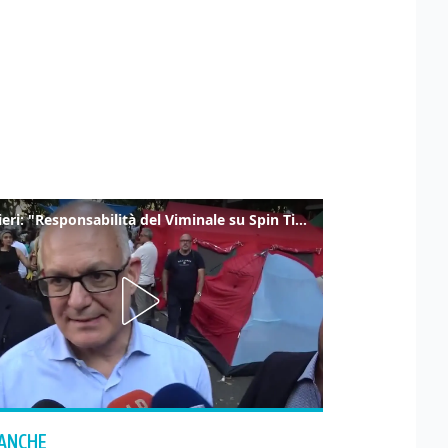
Gualtieri: "Responsabilità del Viminale su Spin Time? La posizione dei partiti è nota"
 ANCHE