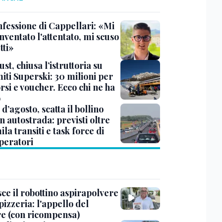
nfessione di Cappellari: «Mi
nventato l'attentato, mi scuso
tti»
ust, chiusa l’istruttoria su
iti Superski: 30 milioni per
si e voucher. Ecco chi ne ha
o
d’agosto, scatta il bollino
n autostrada: previsti oltre
la transiti e task force di
peratori
ce il robottino aspirapolvere
pizzeria: l'appello del
are (con ricompensa)