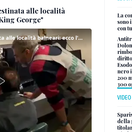
stinata alle località
La co
"King George"
sono i
con tu
Quasi cento chili di droga destinata alle località balneari: ecco l'operazione "King George"
Antitr
Dolom
rimbor
diritt
Esodo 
nero i
200 mi
300 o
VIDEO
Sparis
della 
titol