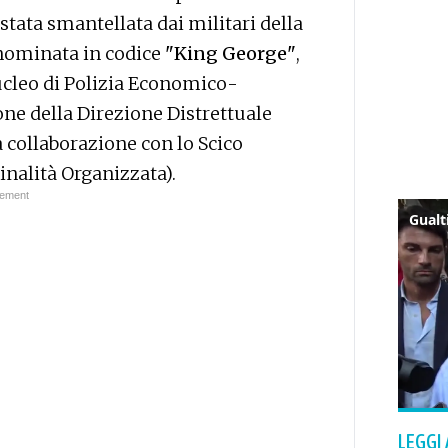
è stata smantellata dai militari della
enominata in codice
"King George"
,
Nucleo di Polizia Economico-
ione della Direzione Distrettuale
a collaborazione con lo Scico
inalità Organizzata).
LEGGI