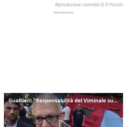
Riproduzione riservata © Il Piccolo
Gualtieri: "Responsabilità del Viminale su Spin Time? La posizione dei partiti è nota"