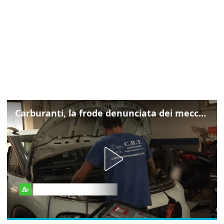
Carburanti, la frode denunciata dei meccanici: "Acqua in gasolio e benzina"