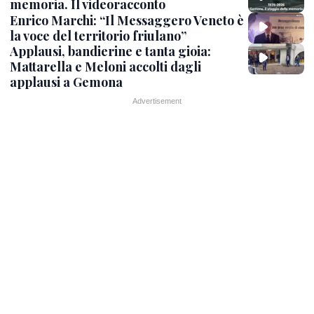
memoria. Il videoracconto
Enrico Marchi: “Il Messaggero Veneto è
la voce del territorio friulano”
Applausi, bandierine e tanta gioia:
Mattarella e Meloni accolti dagli
applausi a Gemona