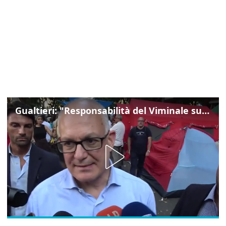
Gualtieri: "Responsabilità del Viminale su Spin Time? La posizione dei partiti è nota"