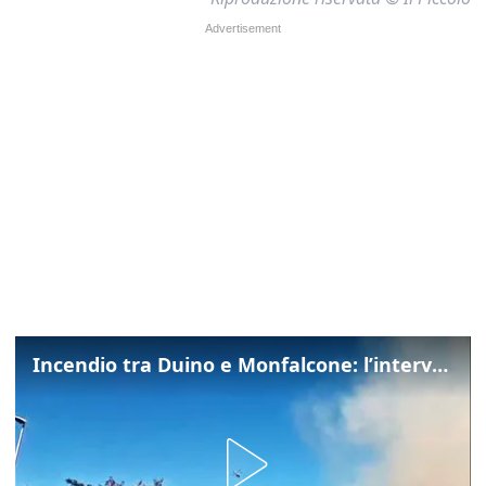
Incendio tra Duino e Monfalcone: l’intervento dei vigili del fuoco