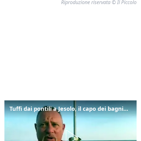
Riproduzione riservata © Il Piccolo
Tuffi dai pontili a Jesolo, il capo dei bagnini: "L'impegno di tutti per evitare altre tragedie"