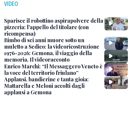
VIDEO
Sparisce il robottino aspirapolvere della
pizzeria: l'appello del titolare (con
ricompensa)
Bimbo di sei anni muore sotto un
muletto a Sedico: la videoricostruzione
1976-2026: Gemona, il viaggio della
memoria. Il videoracconto
Enrico Marchi: “Il Messaggero Veneto è
la voce del territorio friulano”
Applausi, bandierine e tanta gioia:
Mattarella e Meloni accolti dagli
applausi a Gemona