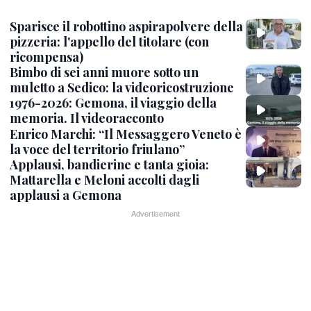
Sparisce il robottino aspirapolvere della
pizzeria: l'appello del titolare (con
ricompensa)
Bimbo di sei anni muore sotto un
muletto a Sedico: la videoricostruzione
1976-2026: Gemona, il viaggio della
memoria. Il videoracconto
Enrico Marchi: “Il Messaggero Veneto è
la voce del territorio friulano”
Applausi, bandierine e tanta gioia:
Mattarella e Meloni accolti dagli
applausi a Gemona