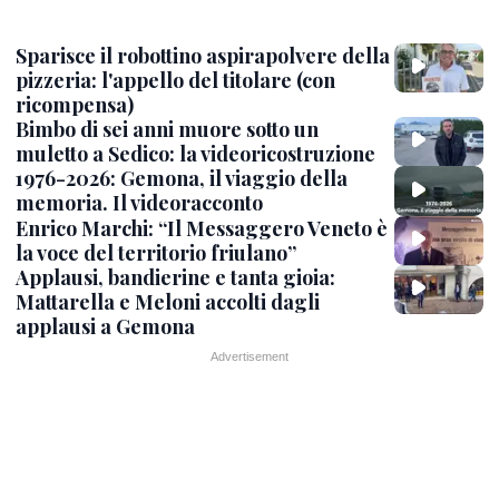
Sparisce il robottino aspirapolvere della
pizzeria: l'appello del titolare (con
ricompensa)
Bimbo di sei anni muore sotto un
muletto a Sedico: la videoricostruzione
1976-2026: Gemona, il viaggio della
memoria. Il videoracconto
Enrico Marchi: “Il Messaggero Veneto è
la voce del territorio friulano”
Applausi, bandierine e tanta gioia:
Mattarella e Meloni accolti dagli
applausi a Gemona