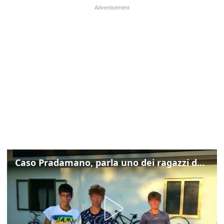
Caso Pradamano, parla uno dei ragazzi denunciati per la limonata: "Volevo anche aiutare i miei"