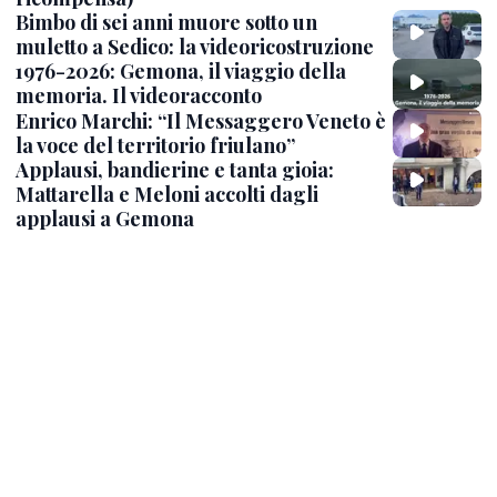
Bimbo di sei anni muore sotto un
muletto a Sedico: la videoricostruzione
1976-2026: Gemona, il viaggio della
memoria. Il videoracconto
Enrico Marchi: “Il Messaggero Veneto è
la voce del territorio friulano”
Applausi, bandierine e tanta gioia:
Mattarella e Meloni accolti dagli
applausi a Gemona