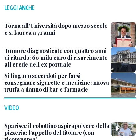
LEGGI ANCHE
Torna all’Università dopo mezzo secolo
e si laurea a 71 anni
Tumore diagnosticato con quattro anni
di ritardo: 60 mila euro di risarcimento
all’erede dell’ex portuale
Si fingono sacerdoti per farsi
consegnare sigarette e medicine: nuova
truffa a danno di bar e farmacie
VIDEO
Sparisce il robottino aspirapolvere della
pizzeria: l'appello del titolare (con
ricompensa)