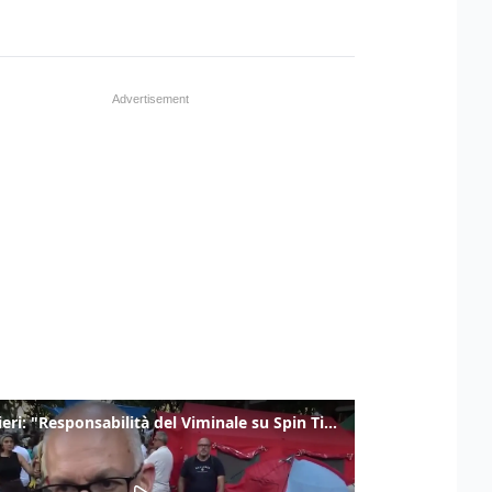
Gualtieri: "Responsabilità del Viminale su Spin Time? La posizione dei partiti è nota"