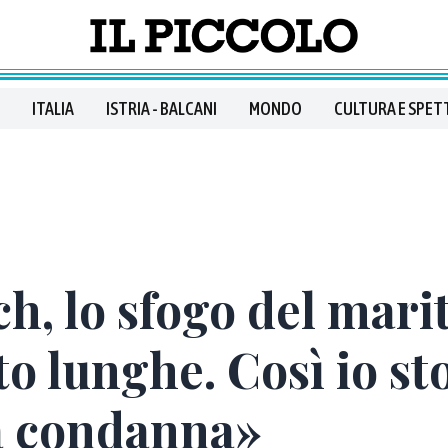
ITALIA
ISTRIA - BALCANI
MONDO
CULTURA E SPET
h, lo sfogo del marit
o lunghe. Così io sto
a condanna»