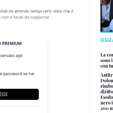
di mi attendo tempi certi, visto che il
 non è facile da sopportar
LEGGI
 PREMIUM
La co
servato agli
sono i
con tu
e password se hai
Antitr
Dolom
rimbor
diritt
EDI
Esodo 
nero i
200 mi