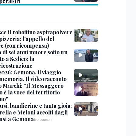
peratori
ce il robottino aspirapolvere
pizzeria: l'appello del
are (con ricompensa)
 di sei anni muore sotto un
o a Sedico: la
ricostruzione
2026: Gemona, il viaggio
 memoria. Il videoracconto
o Marchi: “Il Messaggero
 è la voce del territorio
ano”
si, bandierine e tanta gioia:
ella e Meloni accolti dagli
usi a Gemona