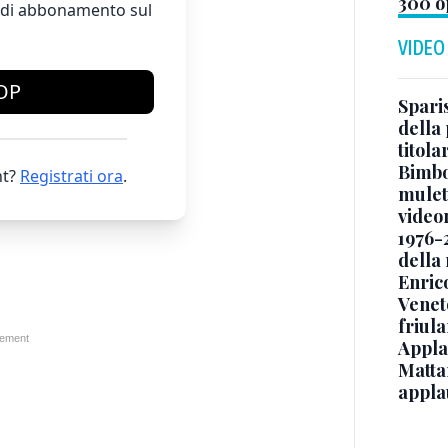
300 o
te di abbonamento sul
VIDEO
OP
Sparis
della 
titol
Bimbo
t?
Registrati ora
.
mulett
video
1976-
della
Enric
Veneto
friul
Applau
Mattar
appla