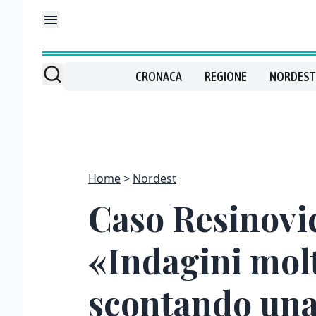
CRONACA
REGIONE
NORDEST
Home
Nordest
Caso Resinovic
«Indagini molt
scontando un