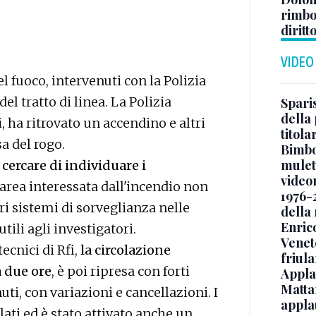
rimbor
diritt
VIDEO
el fuoco, intervenuti con la Polizia
el tratto di linea. La Polizia
Sparis
della 
i, ha ritrovato un accendino e altri
titol
a del rogo.
Bimbo
mulett
cercare di individuare i
video
l'area interessata dall'incendio non
1976-
tri sistemi di sorveglianza nelle
della
Enric
ili agli investigatori.
Veneto
ecnici di Rfi,
la circolazione
friul
a due ore
, è poi ripresa con forti
Applau
Mattar
uti, con variazioni e cancellazioni. I
appla
ati ed è stato attivato anche un