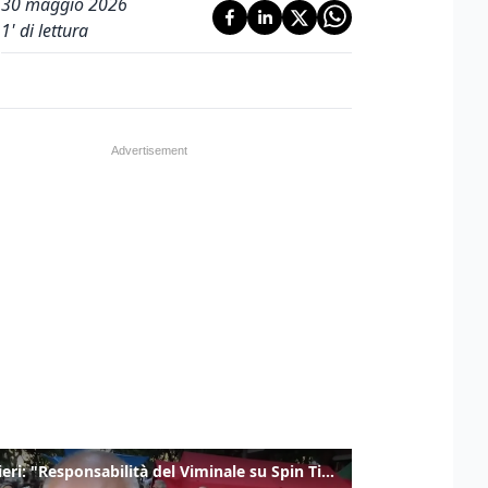
30 maggio 2026
1
' di lettura
Gualtieri: "Responsabilità del Viminale su Spin Time? La posizione dei partiti è nota"