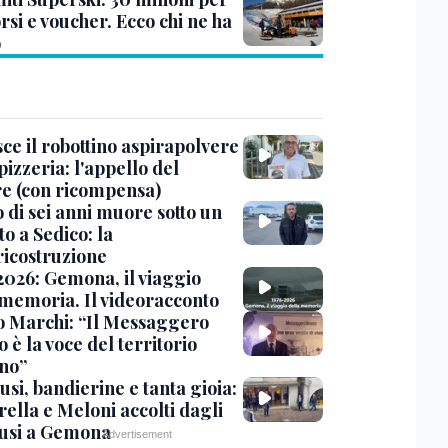
si e voucher. Ecco chi ne ha
o
ce il robottino aspirapolvere
pizzeria: l'appello del
are (con ricompensa)
 di sei anni muore sotto un
o a Sedico: la
ricostruzione
2026: Gemona, il viaggio
 memoria. Il videoracconto
o Marchi: “Il Messaggero
 è la voce del territorio
ano”
si, bandierine e tanta gioia:
ella e Meloni accolti dagli
usi a Gemona