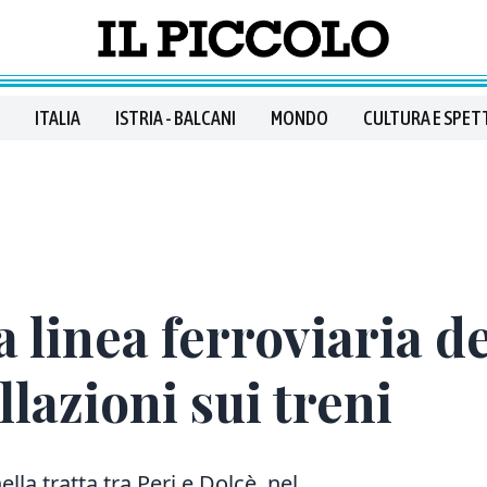
ITALIA
ISTRIA - BALCANI
MONDO
CULTURA E SPET
a linea ferroviaria d
llazioni sui treni
ella tratta tra Peri e Dolcè, nel