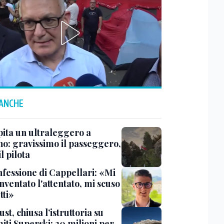
 ANCHE
pita un ultraleggero a
no: gravissimo il passeggero,
il pilota
nfessione di Cappellari: «Mi
nventato l'attentato, mi scuso
tti»
ust, chiusa l’istruttoria su
iti Superski: 30 milioni per